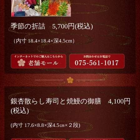
季節の折詰 5,700円(税込)
（内寸 18.4×18.4×深4.5cm）
銀杏散らし寿司と焼鰻の御膳 4,100円
(税込)
(内寸 17.6×8.8×深4.5㎝×２段)