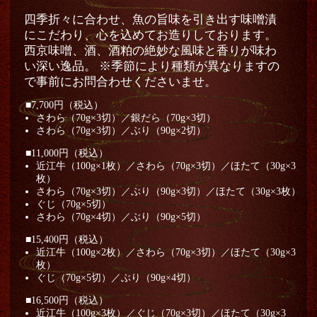
四季折々に合わせ、魚の旨味を引き出す味噌漬
にこだわり、心を込めてお造りしております。
西京味噌、酒、酒粕の絶妙な風味と香りが味わ
い深い逸品。 ※季節により種類が異なりますの
で事前にお問合わせくださいませ。
■7,700円（税込）
さわら（70g×3切）／銀だら（70g×3切）
さわら（70g×3切）／ぶり（90g×2切）
■11,000円（税込）
近江牛（100g×1枚）／さわら（70g×3切）／ほたて（30g×3
枚）
さわら（70g×3切）／ぶり（90g×3切）／ほたて（30g×3枚）
ぐじ（70g×5切）
さわら（70g×4切）／ぶり（90g×5切）
■15,400円（税込）
近江牛（100g×2枚）／さわら（70g×3切）／ほたて（30g×3
枚）
ぐじ（70g×5切）／ぶり（90g×4切）
■16,500円（税込）
近江牛（100g×3枚）／ぐじ（70g×3切）／ほたて（30g×3