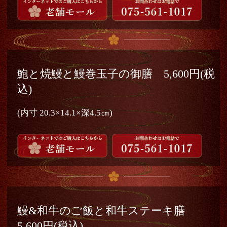
鮑と焼鰻と鰻巻玉子の御膳 5,600円(税
込)
(内寸 20.3×14.1×深4.5㎝)
鰻&和牛のご飯と和牛ステーキ膳
5,600円(税込)