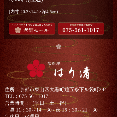
(内寸 20.3×14.1×深4.5㎝)
住所：
京都市東山区大黒町通五条下ル袋町294
TEL：
075-561-1017
営業時間：
（平日・土・祝）
昼 11：30～14：30 / 夜 16：30～21：30
定休日
：火曜日