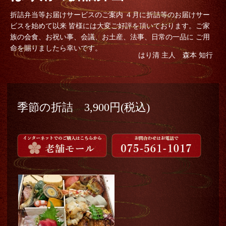
折詰弁当等お届けサービスのご案内 ４月に折詰等のお届けサー
ビスを始めて以来 皆様には大変ご好評を頂いております。ご家
族の会食、お祝い事、会議、お土産、法事、日常の一品に ご用
命を賜りましたら幸いです。
はり清 主人 森本 知行
季節の折詰 3,900円(税込)