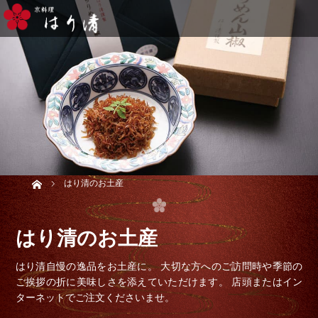
Home
はり清のお土産
はり清のお土産
はり清自慢の逸品をお土産に。 大切な方へのご訪問時や季節の
ご挨拶の折に美味しさを添えていただけます。 店頭またはイン
ターネットでご注文くださいませ。