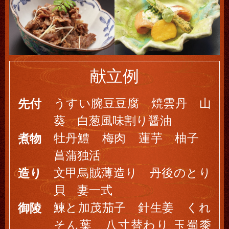
献立例
うすい腕豆豆腐 焼雲丹 山
先付
葵 白葱風味割り醤油
牡丹鱧 梅肉 蓮芋 柚子
煮物
菖蒲独活
文甲烏賊薄造り 丹後のとり
造り
貝 妻一式
鰊と加茂茄子 針生姜 くれ
御陵
そん葉 八寸替わり 玉蜀黍