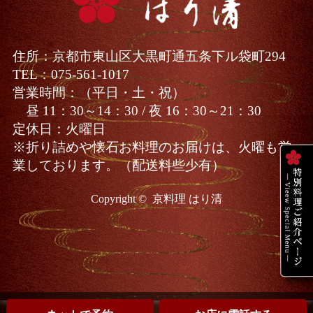
住所：
京都市東山区大黒町通五条下ル袋町294
TEL：
075-561-1017
営業時間：
（平日・土・祝）
昼 11：30～14：30 / 夜 16：30～21：30
定休日
：火曜日
※折り詰めや懐石お料理のお届けは、火曜も営
業しております。（配送料些少有）
Copyright ©
京料理 はり清