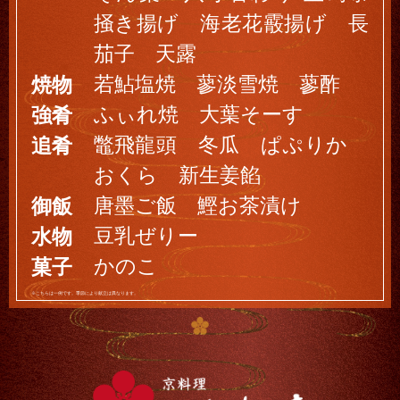
掻き揚げ 海老花霰揚げ 長
茄子 天露
若鮎塩焼 蓼淡雪焼 蓼酢
焼物
ふぃれ焼 大葉そーす
強肴
鼈飛龍頭 冬瓜 ぱぷりか
追肴
おくら 新生姜餡
唐墨ご飯 鰹お茶漬け
御飯
豆乳ぜりー
水物
かのこ
菓子
※こちらは一例です。季節により献立は異なります。